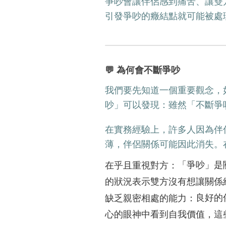
爭吵會讓伴侶感到痛苦、讓雙
引發爭吵的癥結點就可能被處
💬 為何會不斷爭吵
我們要先知道一個重要觀念，
吵」可以發現：雖然「不斷爭
在實務經驗上，許多人因為伴
薄，伴侶關係可能因此消失。
「爭吵」是
在乎且重視對方：
的狀況表示雙方沒有想讓關係
良好的
缺乏親密相處的能力：
心的眼神中看到自我價值，這