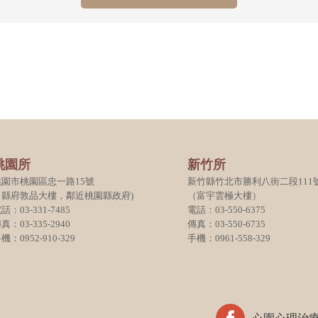
桃園所
新竹所
桃園市桃園區忠一路15號
新竹縣竹北市勝利八街二段111
（縣府敦品大樓，鄰近桃園縣政府)
（富宇雲極大樓）
話：03-331-7485
電話：03-550-6375
真：03-335-2940
傳真：03-550-6735
機：0952-910-329
手機：0961-558-329