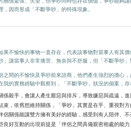
方關係緊張、失望，但爭吵同時也存在價值，爭吵能夠讓
理，因而形成「不斷爭吵」的特殊現象。
如果不愉快的事物一直存在，代表該事物對當事人有其價
吵」讓當事人非常痛苦、無奈與不舒服，但「不斷爭吵」
侶之間的不愉快及爭吵前來諮商，他們產生強烈的擔心，
在我的實務經驗中觀察到，「不斷爭吵」狀況的個案，存
關係殺手，會讓人產生厭惡與排斥，導致嫌惡與疏遠，進
結束，依舊想維持關係，「爭吵」其實是在乎、重視對
伴侶關係能讓雙方擁有美好的經驗，感受到有人陪伴、不
些良好互動的出現前提是「伴侶之間具備親密相處的能力