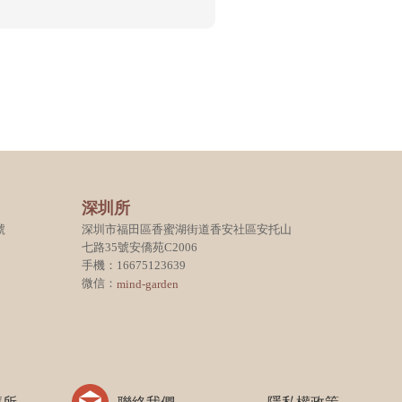
深圳所
號
深圳市福田區香蜜湖街道香安社區安托山
七路35號安僑苑C2006
手機：16675123639
微信：
mind-garden