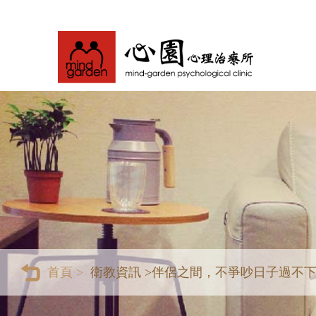
首頁 >
衛教資訊 >
伴侶之間，不爭吵日子過不