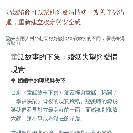
婚姻諮商可以幫助你釐清情緒、改善伴侶溝
通，重新建立穩定與安全感
童話故事的下集：婚姻失望與愛情
現實
🌹 婚姻中的理想與失望
台劇《童話故事下集》顛覆經典童話，揭開了
「幸福快樂」背後的現實殘酷。戀愛時的濾鏡
讓我們看見對方最美好的一面，而婚姻則像放
大鏡，讓小事成為潛在的矛盾。
當理想與現實碰撞，柴米油鹽是否會磨滅愛