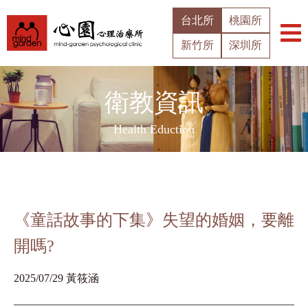
台北所
桃園所
新竹所
深圳所
衛教資訊
Health Eduction
《童話故事的下集》失望的婚姻，要離
開嗎?
2025/07/29 黃筱涵