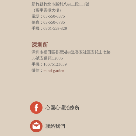
新竹縣竹北市勝利八街二段111號
（富宇雲極大樓）
電話：03-550-6375
傳真：03-550-6735
手機：0961-558-329
深圳所
深圳市福田區香蜜湖街道香安社區安托山七路
35號安僑苑C2006
手機：16675123639
微信：
mind-garden
心園心理治療所
聯絡我們