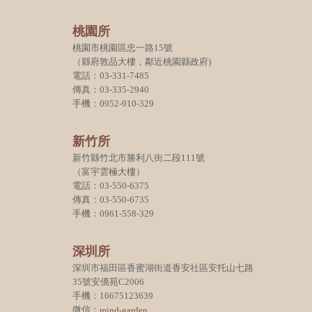
桃園所
桃園市桃園區忠一路15號
（縣府敦品大樓，鄰近桃園縣政府)
電話：03-331-7485
傳真：03-335-2940
手機：0952-910-329
新竹所
新竹縣竹北市勝利八街二段111號
（富宇雲極大樓）
電話：03-550-6375
傳真：03-550-6735
手機：0961-558-329
深圳所
深圳市福田區香蜜湖街道香安社區安托山七路
35號安僑苑C2006
手機：16675123639
微信：
mind-garden