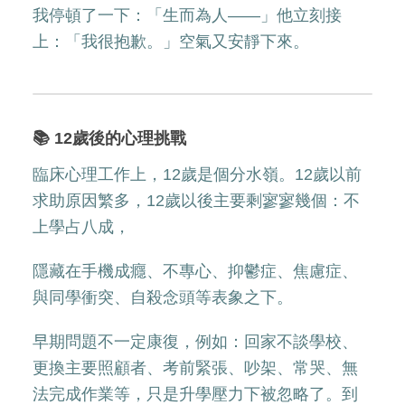
我停頓了一下：「生而為人——」他立刻接
上：「我很抱歉。」空氣又安靜下來。
📚 12歲後的心理挑戰
臨床心理工作上，12歲是個分水嶺。12歲以前
求助原因繁多，12歲以後主要剩寥寥幾個：不
上學占八成，
隱藏在手機成癮、不專心、抑鬱症、焦慮症、
與同學衝突、自殺念頭等表象之下。
早期問題不一定康復，例如：回家不談學校、
更換主要照顧者、考前緊張、吵架、常哭、無
法完成作業等，只是升學壓力下被忽略了。到