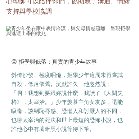
心理師可以陪伴你們，協助親子溝通、情緒
支持與學校協調
😔 拒學與低落：真實的青少年故事
斜倚沙發、極度睏倦，拒學少年這周未再嘗試
自殺，低落依舊。沉默許久，他忽然說：
「啊！我想到要跟妳說什麼，我讀了《人間失
格》，太宰治。」少年羡慕主角女友多，還能
吸毒，談到恥辱感、恐懼人和討厭人的不同，
也聊太宰治的死法和世上最短的恐怖小說，也
許他心中有著暗黑小說等待下筆。