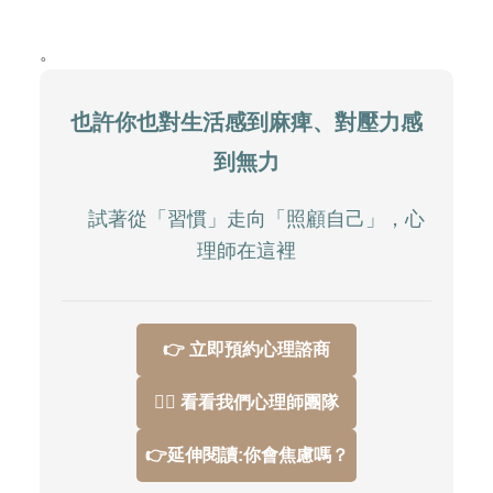
。
也許你也對生活感到麻痺、對壓力感
到無力
試著從「習慣」走向「照顧自己」，心
理師在這裡
👉 立即預約心理諮商
👩‍⚕️ 看看我們心理師團隊
👉延伸閱讀:你會焦慮嗎？