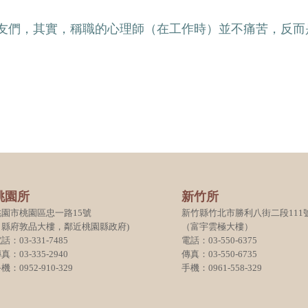
友們，其實，稱職的心理師（在工作時）並不痛苦，反而
桃園所
新竹所
桃園市桃園區忠一路15號
新竹縣竹北市勝利八街二段111
（縣府敦品大樓，鄰近桃園縣政府)
（富宇雲極大樓）
話：03-331-7485
電話：03-550-6375
真：03-335-2940
傳真：03-550-6735
機：0952-910-329
手機：0961-558-329