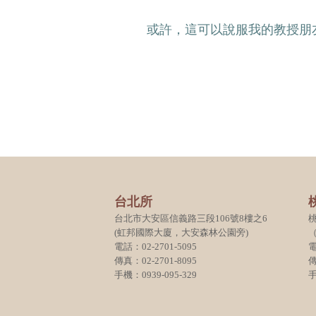
或許，這可以說服我的教授朋
台北所
台北市大安區信義路三段106號8樓之6
(虹邦國際大廈，大安森林公園旁)
電話：02-2701-5095
電
傳真：02-2701-8095
傳
手機：0939-095-329
手