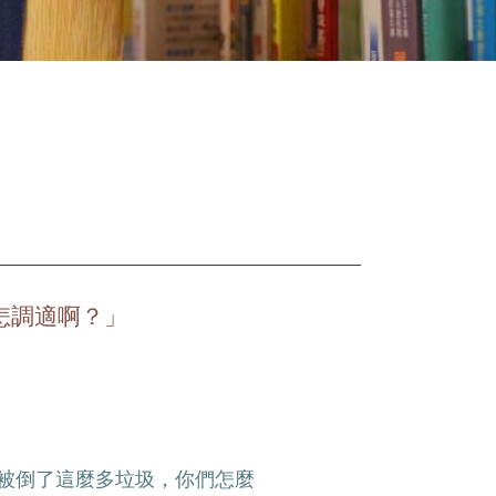
怎調適啊？」
被倒了這麼多垃圾，你們怎麼