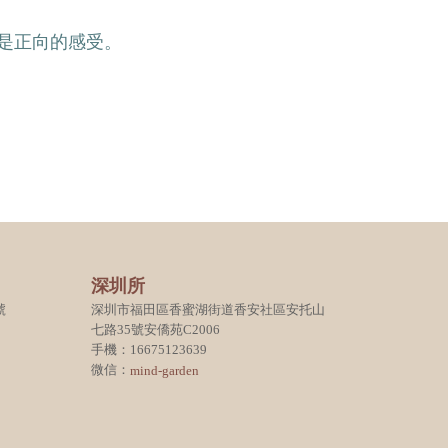
是正向的感受。
深圳所
號
深圳市福田區香蜜湖街道香安社區安托山
七路35號安僑苑C2006
手機：16675123639
微信：
mind-garden