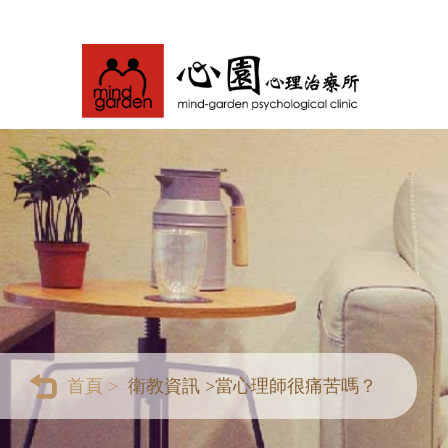
首頁 >
衛教資訊 >
當心理師很痛苦嗎？