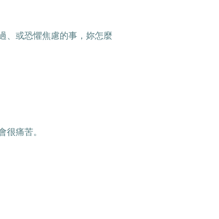
過、或恐懼焦慮的事，妳怎麼
會很痛苦。